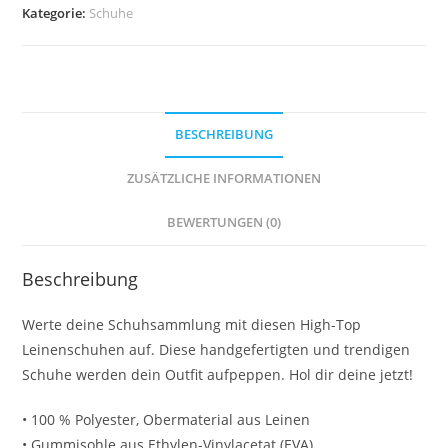
Kategorie:
Schuhe
Herren
Menge
BESCHREIBUNG
ZUSÄTZLICHE INFORMATIONEN
BEWERTUNGEN (0)
Beschreibung
Werte deine Schuhsammlung mit diesen High-Top
Leinenschuhen auf. Diese handgefertigten und trendigen
Schuhe werden dein Outfit aufpeppen. Hol dir deine jetzt!
• 100 % Polyester, Obermaterial aus Leinen
• Gummisohle aus Ethylen-Vinylacetat (EVA)