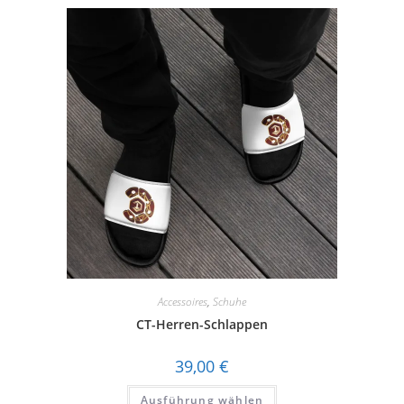
Accessoires
,
Schuhe
CT-Herren-Schlappen
39,00
€
Dieses
Ausführung wählen
Produkt