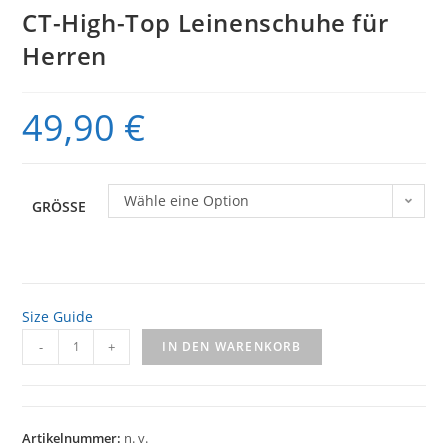
CT-High-Top Leinenschuhe für
Herren
49,90
€
Wähle eine Option
GRÖSSE
Size Guide
CT-
-
+
IN DEN WARENKORB
High-
Top
Leinenschuhe
Artikelnummer:
n. v.
für