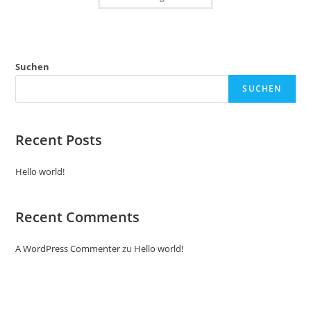
weist
mehrere
Varianten
auf.
Die
Optionen
können
Suchen
auf
der
SUCHEN
Produktseite
gewählt
werden
Recent Posts
Hello world!
Recent Comments
A WordPress Commenter
zu
Hello world!