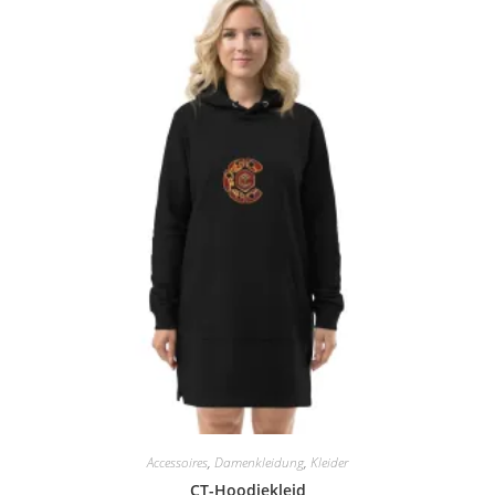
Accessoires
,
Damenkleidung
,
Kleider
CT-Hoodiekleid