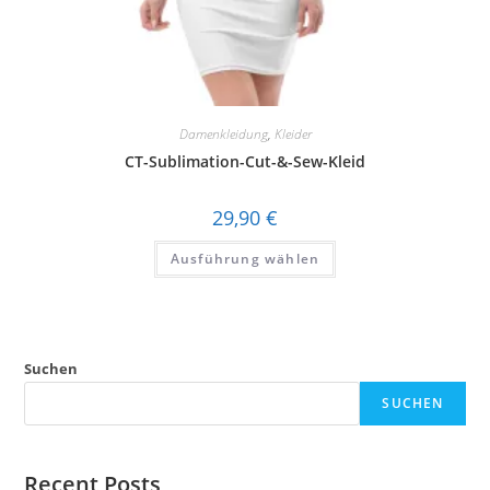
Damenkleidung
,
Kleider
CT-Sublimation-Cut-&-Sew-Kleid
29,90
€
Dieses
Ausführung wählen
Produkt
weist
mehrere
Varianten
auf.
Die
Optionen
können
Suchen
auf
der
SUCHEN
Produktseite
gewählt
werden
Recent Posts