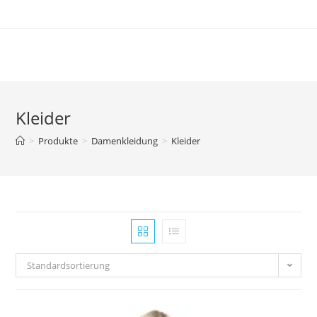
Zum
Inhalt
springen
Kleider
>
Produkte
>
Damenkleidung
>
Kleider
Standardsortierung